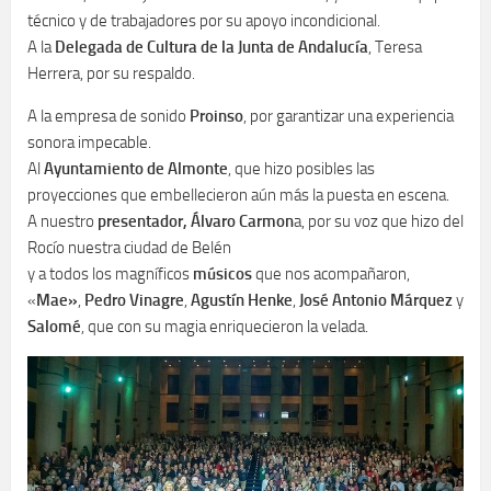
técnico y de trabajadores por su apoyo incondicional.
A la
Delegada de Cultura de la Junta de Andalucía
, Teresa
Herrera, por su respaldo.
A la empresa de sonido
Proinso
, por garantizar una experiencia
sonora impecable.
Al
Ayuntamiento de Almonte
, que hizo posibles las
proyecciones que embellecieron aún más la puesta en escena.
A nuestro
presentador, Álvaro Carmon
a, por su voz que hizo del
Rocío nuestra ciudad de Belén
y a todos los magníficos
músicos
que nos acompañaron,
«
Mae»
,
Pedro Vinagre
,
Agustín Henke
,
José Antonio Márquez
y
Salomé
, que con su magia enriquecieron la velada.