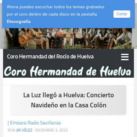
Ahora puedes escuchar todos los temas grabados
Saltar al contenido
por el coro dentro de cada disco en la pestaña
Cerrar
Discografía
Coro Hermandad del Rocío de Huelva
La Luz llegó a Huelva: Concierto
Navideño en la Casa Colón
| Emisora Radio Sevillanas
POR
JM VÉLEZ
·
DICIEMBRE 3, 2023