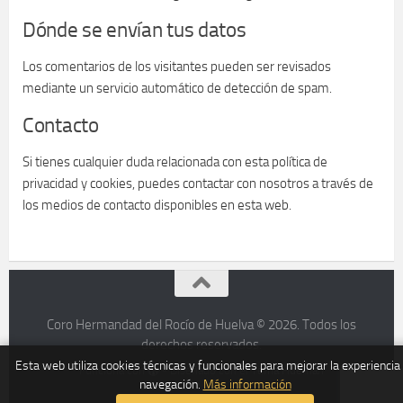
Dónde se envían tus datos
Los comentarios de los visitantes pueden ser revisados
mediante un servicio automático de detección de spam.
Contacto
Si tienes cualquier duda relacionada con esta política de
privacidad y cookies, puedes contactar con nosotros a través de
los medios de contacto disponibles en esta web.
Coro Hermandad del Rocío de Huelva © 2026. Todos los
derechos reservados.
Esta web utiliza cookies técnicas y funcionales para mejorar la experiencia
Funciona con
- Diseñado con el
Tema Hueman
navegación.
Más información