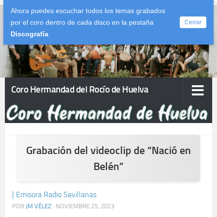
Ahora puedes escuchar todos los temas grabados
Saltar al contenido
por el coro dentro de cada disco en la pestaña
Cerrar
Discografía
Coro Hermandad del Rocío de Huelva
Grabación del videoclip de “Nació en
Belén”
| Emisora Radio Sevillanas
POR
JM VÉLEZ
·
NOVIEMBRE 25, 2023