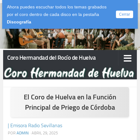
Ahora puedes escuchar todos los temas grabados
Saltar al contenido
por el coro dentro de cada disco en la pestaña
Cerrar
Discografía
Coro Hermandad del Rocío de Huelva
El Coro de Huelva en la Función
Principal de Priego de Córdoba
| Emisora Radio Sevillanas
POR
ADMIN
·
ABRIL 29, 2025