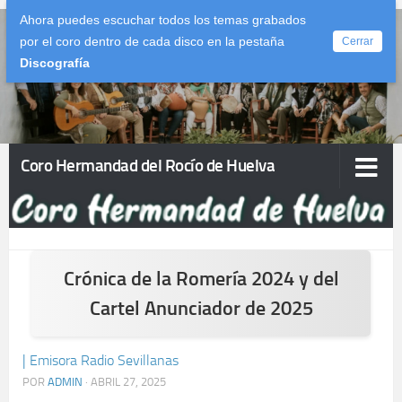
Ahora puedes escuchar todos los temas grabados
Saltar al contenido
por el coro dentro de cada disco en la pestaña
Cerrar
Discografía
Coro Hermandad del Rocío de Huelva
Crónica de la Romería 2024 y del
Cartel Anunciador de 2025
| Emisora Radio Sevillanas
POR
ADMIN
·
ABRIL 27, 2025