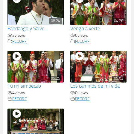
08:24
04:28
Fandango y Salve
Vengo a verte
2
views
0
views
FECORF
FECORF
05:25
05:02
Tu mi simpecao
Los caminos de mi vida
4
views
0
views
FECORF
FECORF