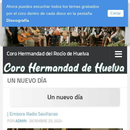
Ahora puedes escuchar todos los temas grabados
Saltar al contenido
por el coro dentro de cada disco en la pestaña
Cerrar
Discografía
Coro Hermandad del Rocío de Huelva
UN NUEVO DÍA
Un nuevo día
| Emisora Radio Sevillanas
POR
ADMIN
·
DICIEMBRE 20, 2024