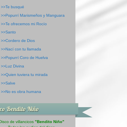
>>Te busqué
>>Popurrí Marismeños y Manguara
>>Te ofrecemos mi Rocío
>>Santo
>>Cordero de Dios
>>Nací con tu llamada
>>Popurrí Coro de Huelva
>>Luz Divina
>>Quien tuviera tu mirada
>>Salve
>>No es obra humana
co Bendito Niño
Disco de villancicos
"Bendito Niño"