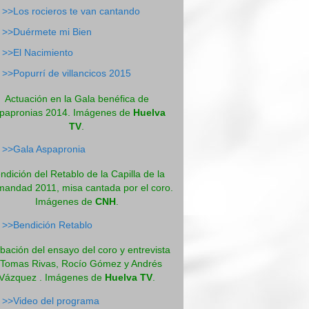
>>Los rocieros te van cantando
>>Duérmete mi Bien
>>El Nacimiento
>>Popurrí de villancicos 2015
Actuación en la Gala benéfica de
papronias 2014. Imágenes de
Huelva
TV
.
>>Gala Aspapronia
ndición del Retablo de la Capilla de la
andad 2011, misa cantada por el coro.
Imágenes de
CNH
.
>>Bendición Retablo
bación del ensayo del coro y entrevista
 Tomas Rivas, Rocío Gómez y Andrés
Vázquez . Imágenes de
Huelva TV
.
>>Video del programa