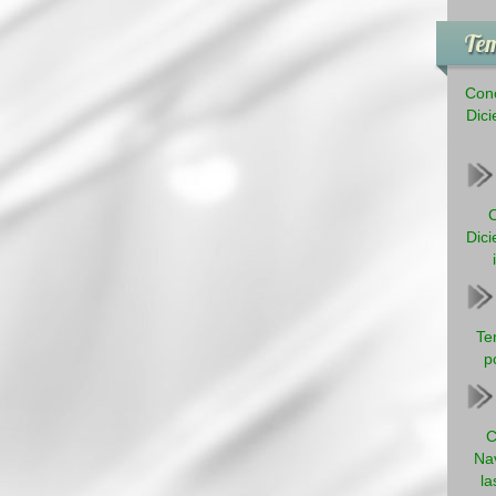
Tem
Conc
Dici
C
Dici
Te
p
C
Na
la