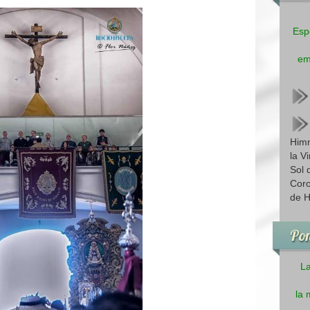
Esp
em
Himn
la V
Sol 
Coro
de H
Pon
La
la 