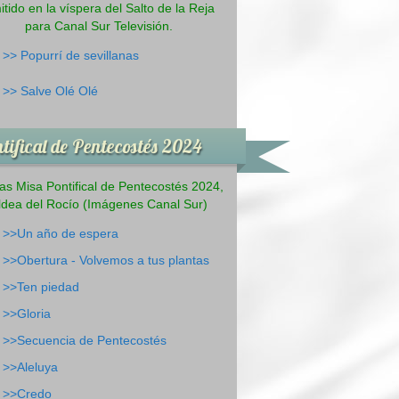
itido en la víspera del Salto de la Reja
para Canal Sur Televisión.
>>
Popurrí de sevillanas
>>
Salve Olé Olé
tifical de Pentecostés 2024
s Misa Pontifical de Pentecostés 2024,
ldea del Rocío (Imágenes Canal Sur)
>>Un año de espera
>>Obertura - Volvemos a tus plantas
>>Ten piedad
>>Gloria
>>Secuencia de Pentecostés
>>Aleluya
>>Credo