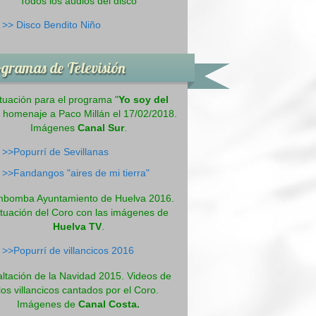
Todos los audios del disco
>>
Disco Bendito Niño
gramas de Televisión
tuación para el programa "
Yo soy del
" homenaje a Paco Millán el 17/02/2018.
Imágenes
Canal Sur
.
>>Popurrí de Sevillanas
>>Fandangos "aires de mi tierra"
bomba Ayuntamiento de Huelva 2016.
tuación del Coro con las imágenes de
Huelva TV
.
>>Popurrí de villancicos 2016
ltación de la Navidad 2015. Videos de
los villancicos cantados por el Coro.
Imágenes de
Canal Costa.