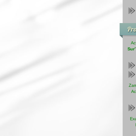
Pro
Ac
Sur
Zam
Ac
Exa