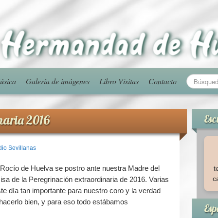
úsica
Galería de imágenes
Libro Visitas
Contacto
naria 2016
Esc
dio Sevillanas
 Rocío de Huelva se postro ante nuestra Madre del
t
c
sa de la Peregrinación extraordinaria de 2016. Varias
 día tan importante para nuestro coro y la verdad
acerlo bien, y para eso todo estábamos
Esp