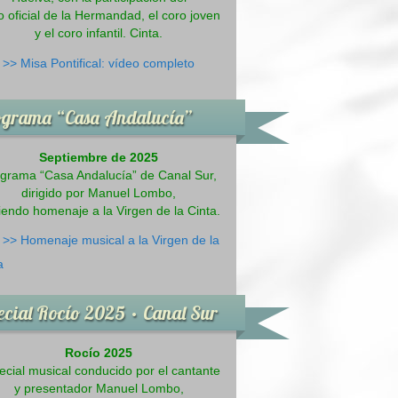
 oficial de la Hermandad, el coro joven
y el coro infantil. Cinta.
>>
Misa Pontifical: vídeo completo
ograma “Casa Andalucía”
Septiembre de 2025
grama “Casa Andalucía” de Canal Sur,
dirigido por Manuel Lombo,
iendo homenaje a la Virgen de la Cinta.
>>
Homenaje musical a la Virgen de la
a
ecial Rocío 2025 · Canal Sur
Rocío 2025
ecial musical conducido por el cantante
y presentador Manuel Lombo,