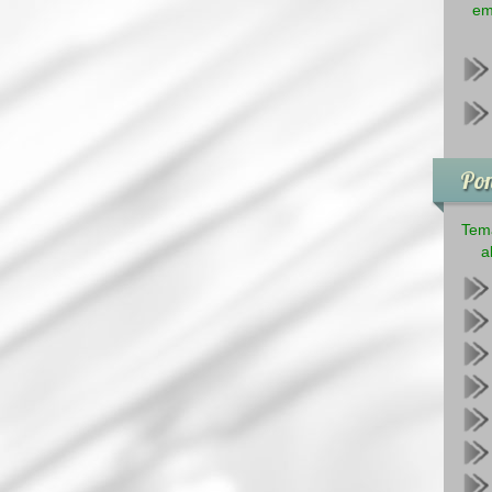
em
Pon
Tema
a