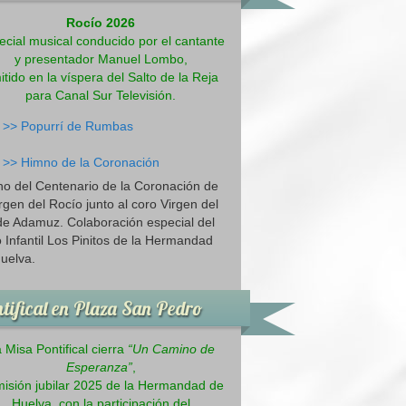
Rocío 2026
ecial musical conducido por el cantante
y presentador Manuel Lombo,
itido en la víspera del Salto de la Reja
para Canal Sur Televisión.
>>
Popurrí de Rumbas
>>
Himno de la Coronación
o del Centenario de la Coronación de
irgen del Rocío junto al coro Virgen del
de Adamuz. Colaboración especial del
 Infantil Los Pinitos de la Hermandad
uelva.
tifical en Plaza San Pedro
 Misa Pontifical cierra
“Un Camino de
Esperanza”
,
misión jubilar 2025 de la Hermandad de
Huelva, con la participación del