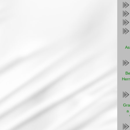
As
Be
Herm
Gra
a