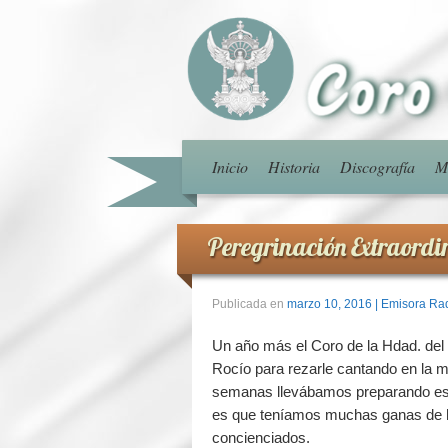
Inicio
Historia
Discografía
M
Peregrinación Extraordi
Publicada en
marzo 10, 2016
| Emisora Ra
Un año más el Coro de la Hdad. del
Rocío para rezarle cantando en la mi
semanas llevábamos preparando este
es que teníamos muchas ganas de h
concienciados.