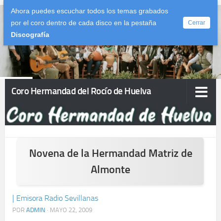
Ahora puedes escuchar todos los temas grabados
Saltar al contenido
por el coro dentro de cada disco en la pestaña
Cerrar
Discografía
Coro Hermandad del Rocío de Huelva
Novena de la Hermandad Matriz de
Almonte
| Emisora Radio Sevillanas
POR
ADMIN
·
MAYO 22, 2009