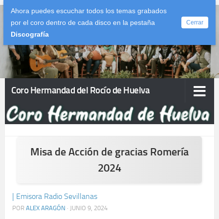
Ahora puedes escuchar todos los temas grabados
Saltar al contenido
por el coro dentro de cada disco en la pestaña
Cerrar
Discografía
Coro Hermandad del Rocío de Huelva
Misa de Acción de gracias Romería
2024
| Emisora Radio Sevillanas
POR
ALEX ARAGÓN
·
JUNIO 9, 2024