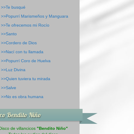
>>Te busqué
>>Popurrí Marismeños y Manguara
>>Te ofrecemos mi Rocío
>>Santo
>>Cordero de Dios
>>Nací con tu llamada
>>Popurrí Coro de Huelva
>>Luz Divina
>>Quien tuviera tu mirada
>>Salve
>>No es obra humana
co Bendito Niño
Disco de villancicos
"Bendito Niño"