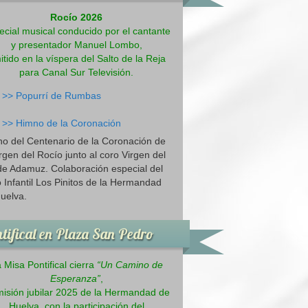
Rocío 2026
ecial musical conducido por el cantante
y presentador Manuel Lombo,
itido en la víspera del Salto de la Reja
para Canal Sur Televisión.
>>
Popurrí de Rumbas
>>
Himno de la Coronación
o del Centenario de la Coronación de
irgen del Rocío junto al coro Virgen del
de Adamuz. Colaboración especial del
 Infantil Los Pinitos de la Hermandad
uelva.
tifical en Plaza San Pedro
 Misa Pontifical cierra
“Un Camino de
Esperanza”
,
misión jubilar 2025 de la Hermandad de
Huelva, con la participación del