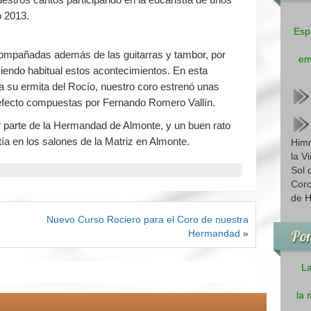
o 2013.
Esp
ompañadas además de las guitarras y tambor, por
em
siendo habitual estos acontecimientos. En esta
 a su ermita del Rocío, nuestro coro estrenó unas
 efecto compuestas por Fernando Romero Vallín.
r parte de la Hermandad de Almonte, y un buen rato
stía en los salones de la Matriz en Almonte.
Himn
la V
Sol 
Coro
de H
Nuevo Curso Rociero para el Coro de nuestra
Pon
Hermandad
»
La
la 