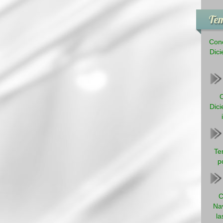
Tem
Conc
Dici
C
Dici
Te
p
C
Na
la