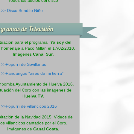
Todos los audios del disco
>>
Disco Bendito Niño
gramas de Televisión
tuación para el programa "
Yo soy del
" homenaje a Paco Millán el 17/02/2018.
Imágenes
Canal Sur
.
>>Popurrí de Sevillanas
>>Fandangos "aires de mi tierra"
bomba Ayuntamiento de Huelva 2016.
tuación del Coro con las imágenes de
Huelva TV
.
>>Popurrí de villancicos 2016
ltación de la Navidad 2015. Videos de
los villancicos cantados por el Coro.
Imágenes de
Canal Costa.