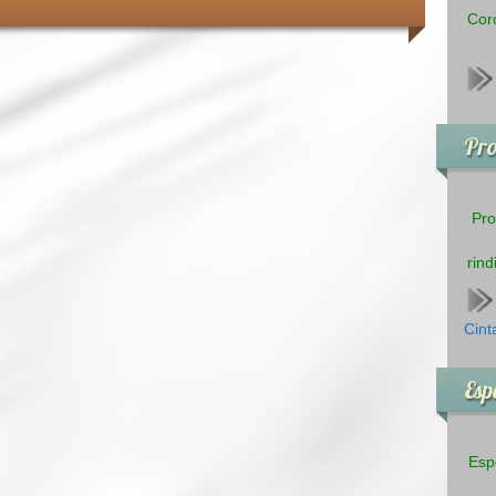
Coro
Pr
Pro
rind
Cint
Esp
Esp