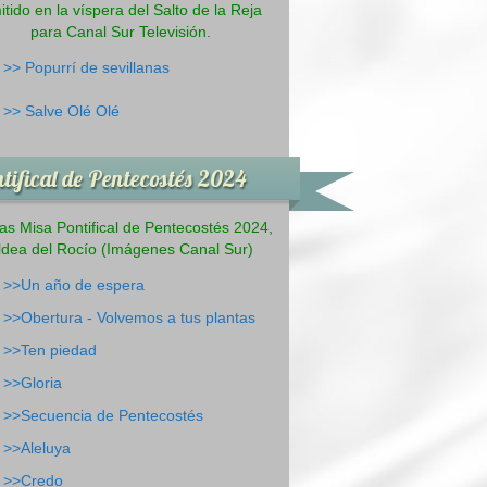
itido en la víspera del Salto de la Reja
para Canal Sur Televisión.
>>
Popurrí de sevillanas
>>
Salve Olé Olé
tifical de Pentecostés 2024
s Misa Pontifical de Pentecostés 2024,
ldea del Rocío (Imágenes Canal Sur)
>>Un año de espera
>>Obertura - Volvemos a tus plantas
>>Ten piedad
>>Gloria
>>Secuencia de Pentecostés
>>Aleluya
>>Credo