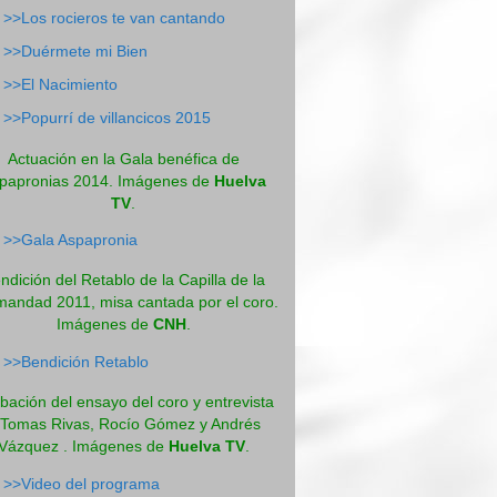
>>Los rocieros te van cantando
>>Duérmete mi Bien
>>El Nacimiento
>>Popurrí de villancicos 2015
Actuación en la Gala benéfica de
papronias 2014. Imágenes de
Huelva
TV
.
>>Gala Aspapronia
ndición del Retablo de la Capilla de la
andad 2011, misa cantada por el coro.
Imágenes de
CNH
.
>>Bendición Retablo
bación del ensayo del coro y entrevista
 Tomas Rivas, Rocío Gómez y Andrés
Vázquez . Imágenes de
Huelva TV
.
>>Video del programa