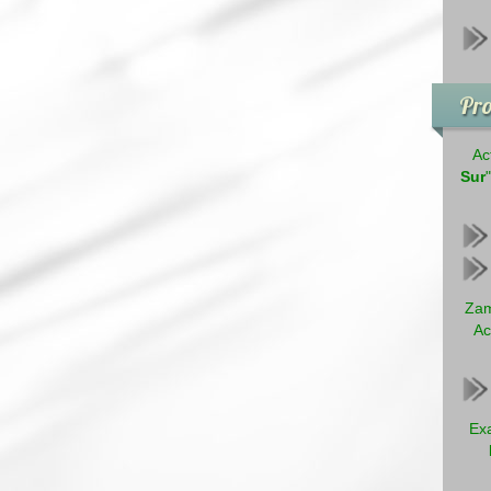
Pro
Ac
Sur
Zam
Ac
Exa