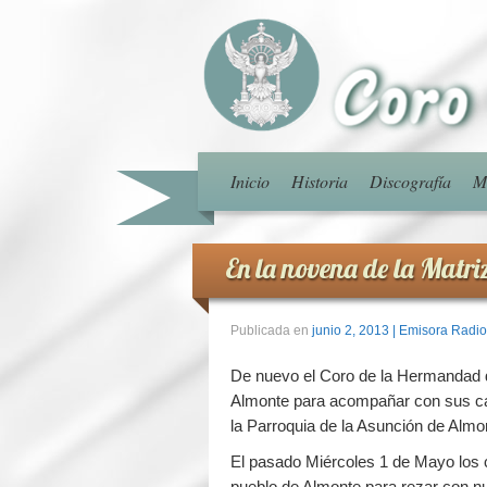
Inicio
Historia
Discografía
M
En la novena de la Matr
Publicada en
junio 2, 2013
| Emisora Radio
De nuevo el Coro de la Hermandad de
Almonte para acompañar con sus can
la Parroquia de la Asunción de Almon
El pasado Miércoles 1 de Mayo los 
pueblo de Almonte para rezar con nu