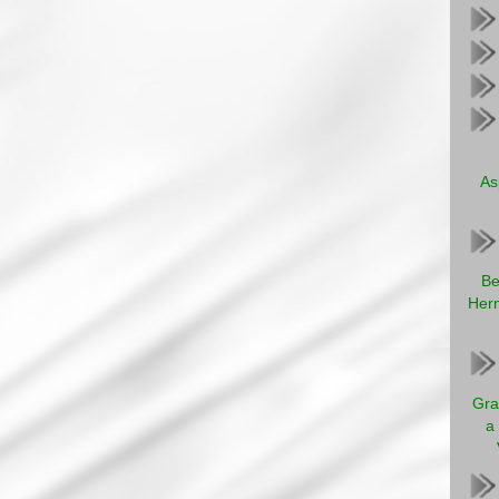
As
Be
Herm
Gra
a