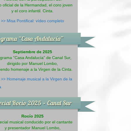
 oficial de la Hermandad, el coro joven
y el coro infantil. Cinta.
>>
Misa Pontifical: vídeo completo
ograma “Casa Andalucía”
Septiembre de 2025
grama “Casa Andalucía” de Canal Sur,
dirigido por Manuel Lombo,
iendo homenaje a la Virgen de la Cinta.
>>
Homenaje musical a la Virgen de la
a
ecial Rocío 2025 · Canal Sur
Rocío 2025
ecial musical conducido por el cantante
y presentador Manuel Lombo,