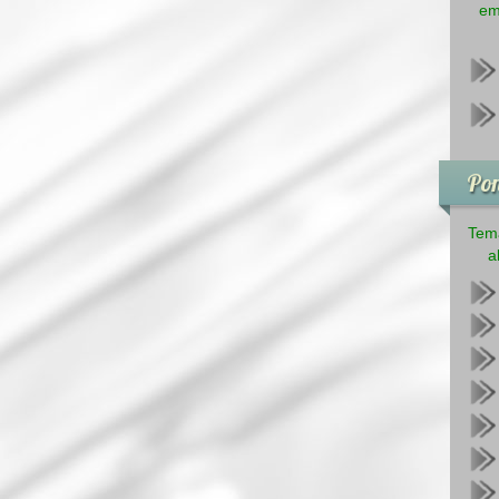
em
Pon
Tema
a