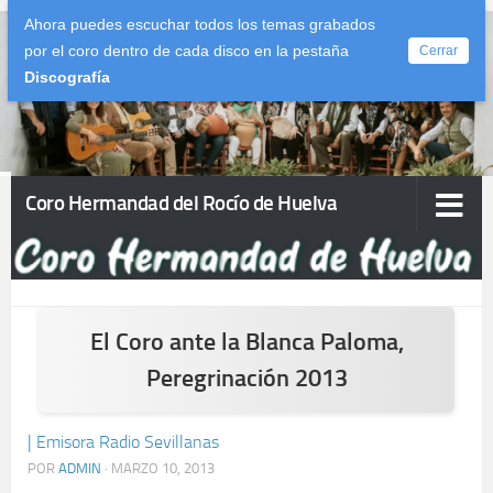
Ahora puedes escuchar todos los temas grabados
Saltar al contenido
por el coro dentro de cada disco en la pestaña
Cerrar
Discografía
Coro Hermandad del Rocío de Huelva
El Coro ante la Blanca Paloma,
Peregrinación 2013
| Emisora Radio Sevillanas
POR
ADMIN
·
MARZO 10, 2013