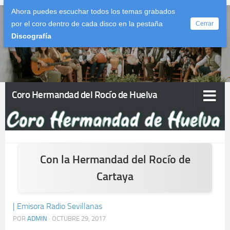
Ahora puedes escuchar todos los temas grabados
Saltar al contenido
por el coro dentro de cada disco en la pestaña
Cerrar
Discografía
Coro Hermandad del Rocío de Huelva
Con la Hermandad del Rocío de
Cartaya
| Emisora Radio Sevillanas
POR
ADMIN
·
OCTUBRE 29, 2017